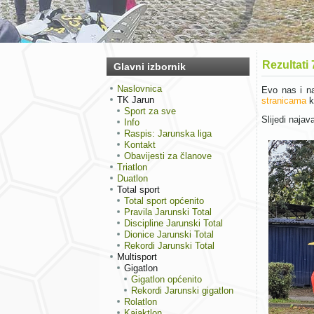
Rezultati 
Glavni izbornik
Naslovnica
Evo nas i na
TK Jarun
stranicama
k
Sport za sve
Slijedi naja
Info
Raspis: Jarunska liga
Kontakt
Obavijesti za članove
Triatlon
Duatlon
Total sport
Total sport općenito
Pravila Jarunski Total
Discipline Jarunski Total
Dionice Jarunski Total
Rekordi Jarunski Total
Multisport
Gigatlon
Gigatlon općenito
Rekordi Jarunski gigatlon
Rolatlon
Kajaktlon