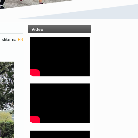
Video
 i slike na
FB