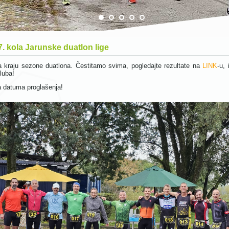
7. kola Jarunske duatlon lige
 kraju sezone duatlona. Čestitamo svima, pogledajte rezultate na
LINK
-u,
luba!
va datuma proglašenja!