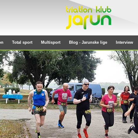
on
Total sport
Multisport
Blog - Jarunske lige
Interview