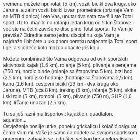
vremenu možete npr. rolati (5 km), voziti bicikl dva kruga oko
Jaruna, a zatim voziti bicikl izvan prometnice (priznaje Vam
se MTB dionica) i eto Vas, unutar dva sata završili ste Total
sport. Uz to ubacite na rolanju jedan krug od 5 km štapove i
već ste na četiri završene discipline Total sporta. To Vam je
previše? Odradite samo jednu disciplinu koja Vam je
najdraža i bit ćete u ukupnom poretku natjecatelja Total sport
lige, a sljedeće kolo možda ubacite još koju.
Možete kombinirati što Vama odgovara od ovih sportskih
aktivnosti: kajak (1,6 km), rolanje (5 km), plivanje s perajama
(750 m), nordic blade (rolanje sa štapovima 5 km), brzi hod
(2,5 km), nordijsko hodanje (hodanje sa štapovima 2,5 km),
kanu (1,6 km), cestovni bicikl (13 km - dva kruga oko
Jaruna), MTB (cca 8 km), treking (5 km), trčanje (5 km), skike
i ski role (5 km), romobil (5 km), plivanje (750 m), SUP (1,6
km), trčanje unazad (2,5 km).
Tu su još razni multisportovi: kajaktlon, quadtalon,
aquatlon...
Osvježenje poslije utrke, poneku grickalicu i kolačić osigurat
ćemo Vam mi. Vaše je samo da dođete sa svojom sportskom
opremom i zabavite se u društvu velikog broja rekreativaca,