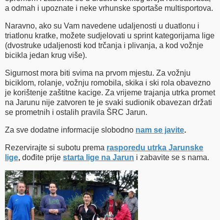
a odmah i upoznate i neke vrhunske sportaše multisportova.
Naravno, ako su Vam navedene udaljenosti u duatlonu i
triatlonu kratke, možete sudjelovati u sprint kategorijama lige
(dvostruke udaljenosti kod trčanja i plivanja, a kod vožnje
bicikla jedan krug više).
Sigurnost mora biti svima na prvom mjestu. Za vožnju
biciklom, rolanje, vožnju romobila, skika i ski rola obavezno
je korištenje zaštitne kacige. Za vrijeme trajanja utrka promet
na Jarunu nije zatvoren te je svaki sudionik obavezan držati
se prometnih i ostalih pravila ŠRC Jarun.
Za sve dodatne informacije slobodno
nam se javite
.
Rezervirajte si subotu prema
rasporedu utrka Jarunske
lige
,
dođite prije
starta lige na Jarun
i zabavite se s nama.