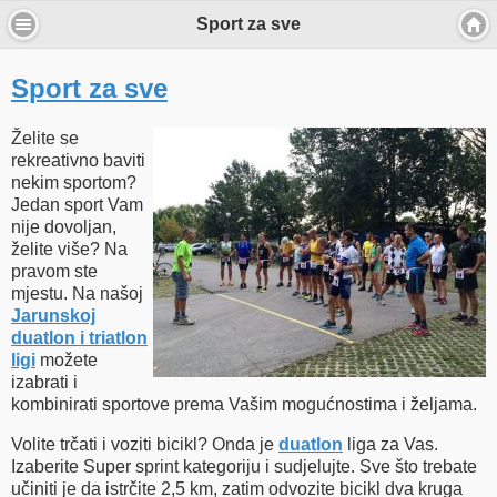
Sport za sve
Sport za sve
Želite se
rekreativno baviti
nekim sportom?
Jedan sport Vam
nije dovoljan,
želite više? Na
pravom ste
mjestu. Na našoj
Jarunskoj
duatlon i triatlon
ligi
možete
izabrati i
kombinirati sportove prema Vašim mogućnostima i željama.
Volite trčati i voziti bicikl? Onda je
duatlon
liga za Vas.
Izaberite Super sprint kategoriju i sudjelujte. Sve što trebate
učiniti je da istrčite 2,5 km, zatim odvozite bicikl dva kruga