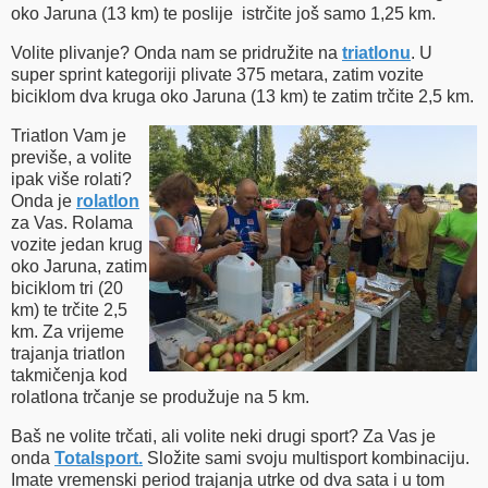
oko Jaruna (13 km) te poslije istrčite još samo 1,25 km.
Volite plivanje? Onda nam se pridružite na
triatlonu
. U
super sprint kategoriji plivate 375 metara, zatim vozite
biciklom dva kruga oko Jaruna (13 km) te zatim trčite 2,5 km.
Triatlon Vam je
previše, a volite
ipak više rolati?
Onda je
rolatlon
za Vas. Rolama
vozite jedan krug
oko Jaruna, zatim
biciklom tri (20
km) te trčite 2,5
km. Za vrijeme
trajanja triatlon
takmičenja kod
rolatlona trčanje se produžuje na 5 km.
Baš ne volite trčati, ali volite neki drugi sport? Za Vas je
onda
Totalsport
.
Složite sami svoju multisport kombinaciju.
Imate vremenski period trajanja utrke od dva sata i u tom