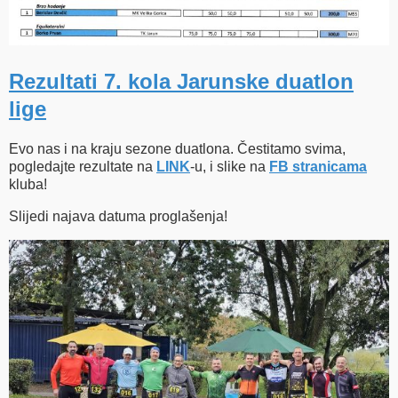
Rezultati 7. kola Jarunske duatlon
lige
Evo nas i na kraju sezone duatlona. Čestitamo svima,
pogledajte rezultate na
LINK
-u, i slike na
FB stranicama
kluba!
Slijedi najava datuma proglašenja!