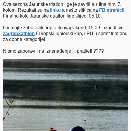
Ova sezona Jarunske triatlon lige je završila s finalnim, 7.
kolom! Rezultati su na
linku
a nešto slikica na
FB stranici
!
Finalno kolo Jarunske duatlon lige slijedi 05.10.
I nemojte zaboraviti popratiti ovaj vikend, 15.09. uzbudljivi
zagreb3athlon
Europski juniorski kup, i PH u sprint triatlonu
za dobne kategorije!
Nismo zaboravili na iznenađenje ... pratite!! ????